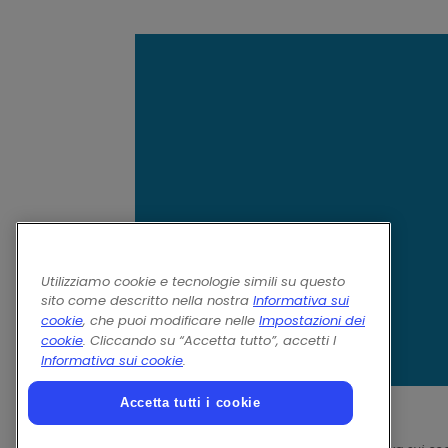
Utilizziamo cookie e tecnologie simili su questo
sito come descritto nella nostra
Informativa sui
cookie
, che puoi modificare nelle
Impostazioni dei
cookie
. Cliccando su “Accetta tutto”, accetti l
Informativa sui cookie
.
Accetta tutti i cookie