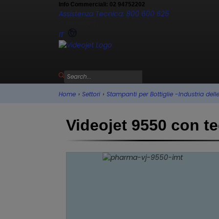
Info Commerciali: 02 94752202
Assistenza Tecnica: 800 600 625
Contattaci
IT
Home
›
Settori
›
Stampanti per Bottiglie -Industria del
Videojet 9550 con t