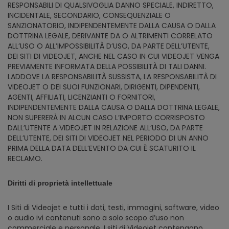
RESPONSABILI DI QUALSIVOGLIA DANNO SPECIALE, INDIRETTO,
INCIDENTALE, SECONDARIO, CONSEQUENZIALE O
SANZIONATORIO, INDIPENDENTEMENTE DALLA CAUSA O DALLA
DOTTRINA LEGALE, DERIVANTE DA O ALTRIMENTI CORRELATO
ALL’USO O ALL’IMPOSSIBILITÀ D’USO, DA PARTE DELL’UTENTE,
DEI SITI DI VIDEOJET, ANCHE NEL CASO IN CUI VIDEOJET VENGA
PREVIAMENTE INFORMATA DELLA POSSIBILITÀ DI TALI DANNI.
LADDOVE LA RESPONSABILITÀ SUSSISTA, LA RESPONSABILITÀ DI
VIDEOJET O DEI SUOI FUNZIONARI, DIRIGENTI, DIPENDENTI,
AGENTI, AFFILIATI, LICENZIANTI O FORNITORI,
INDIPENDENTEMENTE DALLA CAUSA O DALLA DOTTRINA LEGALE,
NON SUPERERÀ IN ALCUN CASO L’IMPORTO CORRISPOSTO
DALL’UTENTE A VIDEOJET IN RELAZIONE ALL’USO, DA PARTE
DELL’UTENTE, DEI SITI DI VIDEOJET NEL PERIODO DI UN ANNO
PRIMA DELLA DATA DELL’EVENTO DA CUI È SCATURITO IL
RECLAMO.
Diritti di proprietà intellettuale
I Siti di Videojet e tutti i dati, testi, immagini, software, video
o audio ivi contenuti sono a solo scopo d’uso non
commerciale e personale. I siti di Videojet contengono