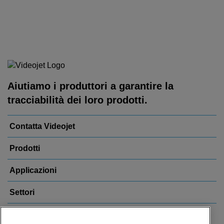
Aiutiamo i produttori a garantire la
tracciabilità dei loro prodotti.
Contatta Videojet
Prodotti
Applicazioni
Settori
Link più visitati