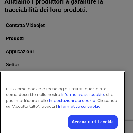
Aiutiamo i produttori a garantire la
tracciabilità dei loro prodotti.
Contatta Videojet
Prodotti
Applicazioni
Settori
Link più visitati
Utilizziamo cookie e tecnologie simili su questo sito
Follow us on:
come descritto nella nostra
Informativa sui cookie
, che
puoi modificare nelle
Impostazioni dei cookie
. Cliccando
su “Accetta tutto”, accetti l
Informativa sui cookie
.
© 2026 Videojet Technologies Inc.
Accetta tutti i cookie
Riservatezza dei dati
Informativa sui cookie
Impostazioni cookie
Esclusione di responsabilità
Opportunità di lavoro – Ruoli