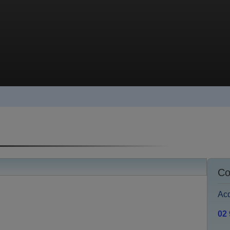
Co
Acq
02