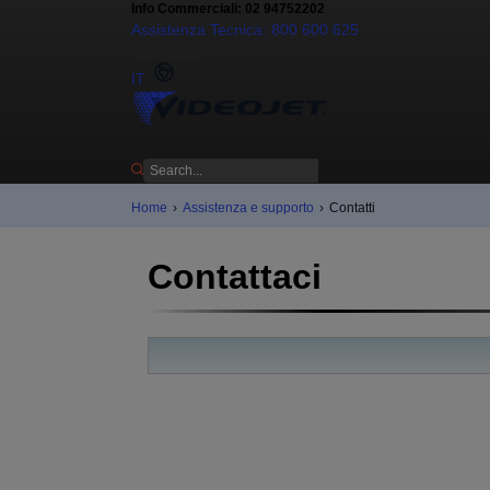
Info Commerciali: 02 94752202
Assistenza Tecnica: 800 600 625
Contattaci
IT
Home
›
Assistenza e supporto
›
Contatti
Contattaci