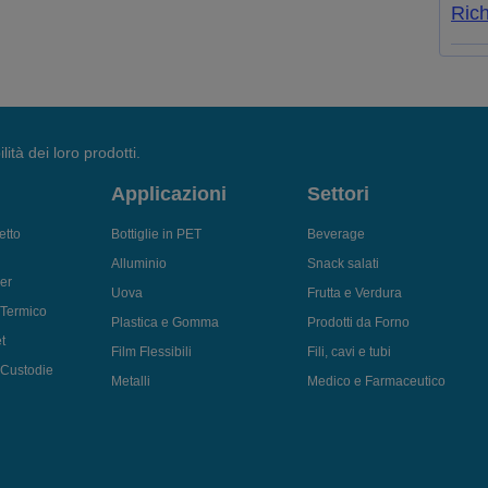
Rich
lità dei loro prodotti.
Applicazioni
Settori
etto
Bottiglie in PET
Beverage
Alluminio
Snack salati
er
Uova
Frutta e Verdura
 Termico
Plastica e Gomma
Prodotti da Forno
t
Film Flessibili
Fili, cavi e tubi
i Custodie
Metalli
Medico e Farmaceutico