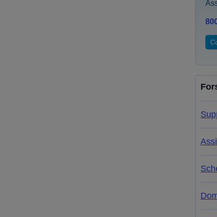
Ass
80
Co
For
Supp
Assi
Sche
Dom