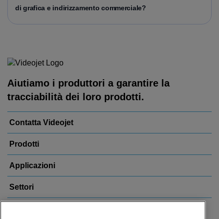
di grafica e indirizzamento commerciale?
Aiutiamo i produttori a garantire la
tracciabilità dei loro prodotti.
Contatta Videojet
Prodotti
Applicazioni
Settori
Link più visitati