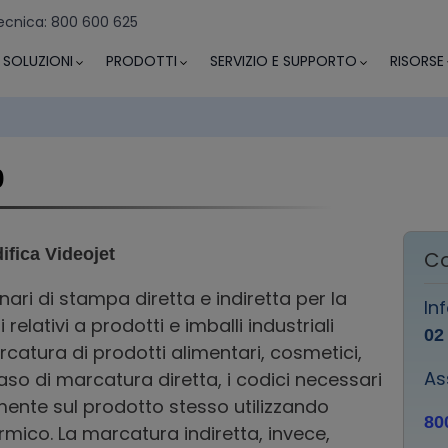
ecnica: 800 600 625
SOLUZIONI
PRODOTTI
SERVIZIO E SUPPORTO
RISORSE
0
ifica Videojet
Co
ari di stampa diretta e indiretta per la
In
 relativi a prodotti e imballi industriali
02
rcatura di prodotti alimentari, cosmetici,
As
aso di marcatura diretta, i codici necessari
mente sul prodotto stesso utilizzando
80
rmico. La marcatura indiretta, invece,