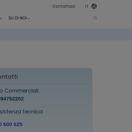
Contattaci
IT
SU DI NOI
ntatti
fo Commerciali:
 94752202
sistenza tecnica:
0 600 625