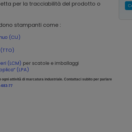
etta per la tracciabilità del prodotto o
C
cludono stampanti come :
nuo (CIJ)
 (TTO)
teri (LCM)
per scatole e imballaggi
pplica” (LPA)
n ogni attività di marcatura industriale. Contattaci subito per parlare
-683-77