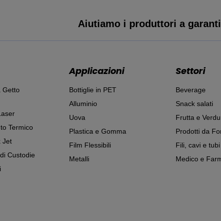
Aiutiamo i produttori a garantir
Applicazioni
Settori
 Getto
Bottiglie in PET
Beverage
Alluminio
Snack salati
Laser
Uova
Frutta e Verdu
to Termico
Plastica e Gomma
Prodotti da Fo
 Jet
Film Flessibili
Fili, cavi e tubi
 di Custodie
Metalli
Medico e Farm
i