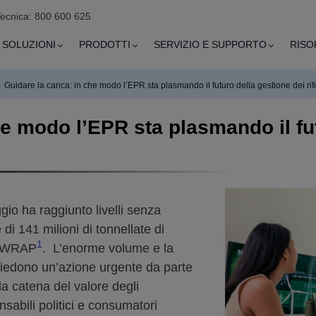
Tecnica: 800 600 625
SOLUZIONI
PRODOTTI
SERVIZIO E SUPPORTO
RISO
›
Guidare la carica: in che modo l’EPR sta plasmando il futuro della gestione dei rifi
he modo l’EPR sta plasmando il fu
ggio ha raggiunto livelli senza
i 141 milioni di tonnellate di
1
do WRAP
. L’enorme volume e la
ichiedono un’azione urgente da parte
lla catena del valore degli
nsabili politici e consumatori