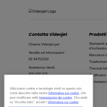
Contatta Videojet
Prodotti
Stampanti a
Chiama Videojet per:
d’Inchiostro
Vendite ed informazioni:
Marcatura 
02 94752202
Trasferimen
Assistenza clienti:
Thermal Ink
800 600 625
Codificatori
Chatta con un Esperto di Marcatura
Etichettatric
Utilizziamo cookie e tecnologie simili su questo sito
inviaci una richiesta
come descritto nella nostra
Informativa sui cookie
, che
Follow Us On
puoi modificare nelle
Impostazioni dei cookie
. Cliccando
su “Accetta tutto”, accetti l
Informativa sui cookie
.