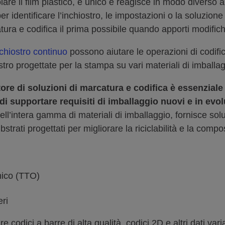
lare il film plastico, è unico e reagisce in modo diverso 
r identificare l’inchiostro, le impostazioni o la soluzione 
catura e codifica il prima possibile quando apporti modifich
nchiostro continuo
possono aiutare le operazioni di codific
ostro progettate per la stampa su vari materiali di imballa
ore di soluzioni di marcatura e codifica è essenziale 
di supportare requisiti di imballaggio nuovi e in evo
l’intera gamma di materiali di imballaggio, fornisce soluzi
bstrati progettati per migliorare la riciclabilità e la compos
mico (TTO)
eri
odici a barre di alta qualità, codici 2D e altri dati variab