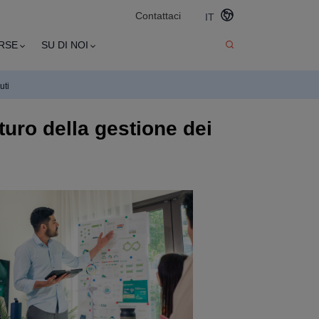
Contattaci
IT
RSE
SU DI NOI
uti
turo della gestione dei