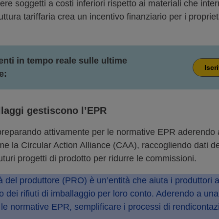
re soggetti a costi inferiori rispetto ai materiali che inte
ttura tariffaria crea un incentivo finanziario per i propri
ti in tempo reale sulle ultime
Iscr
e:
llaggi gestiscono l’EPR
no preparando attivamente per le normative EPR aderendo 
 la Circular Action Alliance (CAA), raccogliendo dati dett
uri progetti di prodotto per ridurre le commissioni.
 del produttore (PRO) è un’entità che aiuta i produttori 
nto dei rifiuti di imballaggio per loro conto. Aderendo a un
r le normative EPR, semplificare i processi di rendiconta