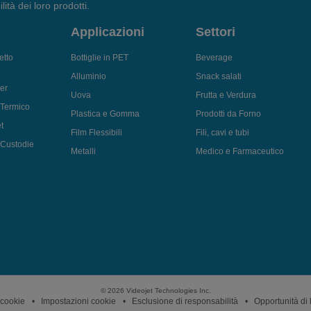
lità dei loro prodotti.
Applicazioni
Settori
etto
Bottiglie in PET
Beverage
Alluminio
Snack salati
er
Uova
Frutta e Verdura
 Termico
Plastica e Gomma
Prodotti da Forno
t
Film Flessibili
Fili, cavi e tubi
i Custodie
Metalli
Medico e Farmaceutico
© 2026 Videojet Technologies Inc.
 cookie
Impostazioni cookie
Esclusione di responsabilità
Opportunità di 