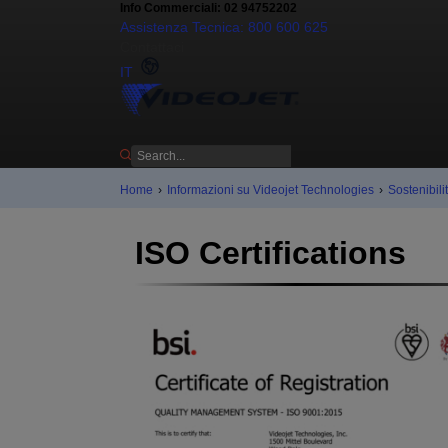
Info Commerciali: 02 94752202
Assistenza Tecnica: 800 600 625
Contattaci
IT
Home
›
Informazioni su Videojet Technologies
›
Sostenibili
ISO Certifications