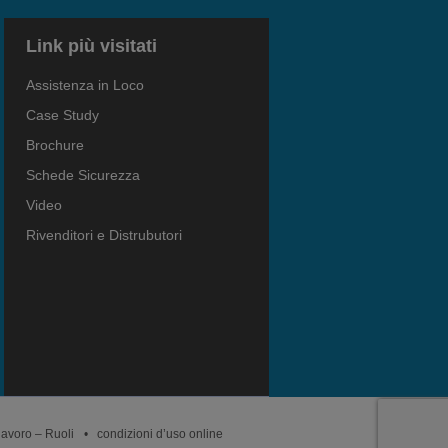
Link più visitati
Assistenza in Loco
Case Study
Brochure
Schede Sicurezza
Video
Rivenditori e Distrubutori
lavoro – Ruoli
condizioni d’uso online