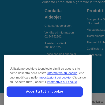
Aiutiamo i produttori a garantire la tracciabi
Contatta
Prodotti
Videojet
Stampanti a G
d’Inchiostro
Chiama Videojet per:
Marcatura Las
Vendite ed informazioni:
Trasferimento
02 94752202
Thermal Ink Je
Assistenza clienti:
800 600 625
Codificatori d
Chatta con un Esperto di
Etichettatrici
Marcatura
inviaci una richiesta
Utilizziamo cookie e tecnologie simili su questo sito
Follow Us On
come descritto nella nostra
Informativa sui cookie
, che
puoi modificare nelle
Impostazioni dei cookie
. Cliccando
su “Accetta tutto”, accetti l
Informativa sui cookie
.
Accetta tutti i cookie
Riservatezza dei dati
Informativa sui