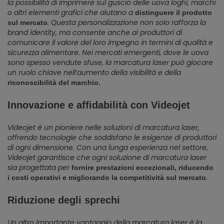
la possibilità di imprimere sul guscio delle uova loghi, marchi
o altri elementi grafici che aiutano a
distinguere il prodotto
. Questa personalizzazione non solo rafforza la
sul mercato
brand identity, ma consente anche ai produttori di
comunicare il valore del loro impegno in termini di qualità e
sicurezza alimentare. Nei mercati emergenti, dove le uova
sono spesso vendute sfuse, la marcatura laser può giocare
un ruolo chiave nell’aumento della visibilità e della
riconoscibilità del marchio.
Innovazione e affidabilità con Videojet
Videojet è un pioniere nelle soluzioni di marcatura laser,
offrendo tecnologie che soddisfano le esigenze di produttori
di ogni dimensione. Con una lunga esperienza nel settore,
Videojet garantisce che ogni soluzione di marcatura laser
sia progettata per
fornire prestazioni eccezionali, riducendo
.
i costi operativi e migliorando la competitività sul mercato
Riduzione degli sprechi
Un altro importante vantaggio della marcatura laser è la