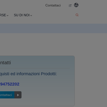
Contattaci
IT
RSE
SU DI NOI
ntatti
uisti ed informazioni Prodotti:
 94752202
ntattaci