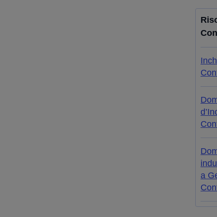
Ris
Con
Inch
Cont
Dom
d’In
Cont
Doma
indu
a Ge
Cont