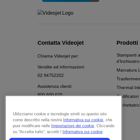
Contatta Videojet
Prodotti
Stampanti a
Chiama Videojet per:
d’Inchiostro
Vendite ed informazioni:
Marcatura 
02 94752202
Trasferimen
Assistenza clienti:
Thermal Ink
800 600 625
Codificatori
Chatta con un Esperto di Marcatura
Etichettatric
Utilizziamo cookie e tecnologie simili su questo sito
inviaci una richiesta
come descritto nella nostra
Informativa sui cookie
, che
Follow Us On
puoi modificare nelle
Impostazioni dei cookie
. Cliccando
su “Accetta tutto”, accetti l
Informativa sui cookie
.