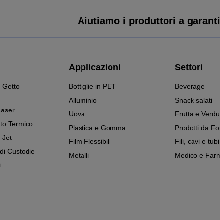
Aiutiamo i produttori a garantir
Applicazioni
Settori
 Getto
Bottiglie in PET
Beverage
Alluminio
Snack salati
Laser
Uova
Frutta e Verdu
to Termico
Plastica e Gomma
Prodotti da Fo
 Jet
Film Flessibili
Fili, cavi e tubi
 di Custodie
Metalli
Medico e Farm
i