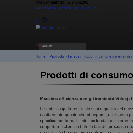
Info Commerciali: 02 94752202
Assistenza Tecnica: 800 600 625
Contattaci
IT
Home
›
Products
›
Inchiostri, ribbon, ricambi e materiali d
Prodotti di consum
Massima efficienza con gli inchiostri Videojet
I clienti si aspettano prestazioni e qualità del mas
esattamente questo che ottengono, utilizzando gli in
specificamente realizzati e collaudati per garantir
supportare i clienti in tutte le fasi del processo 
una qualità che non teme confronti e su cui si pu