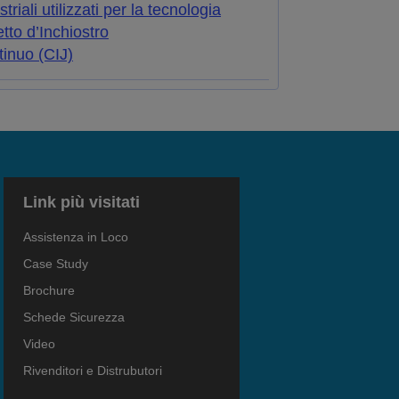
striali utilizzati per la tecnologia
tto d’Inchiostro
inuo (CIJ)
Link più visitati
Assistenza in Loco
Case Study
Brochure
Schede Sicurezza
Video
Rivenditori e Distrubutori