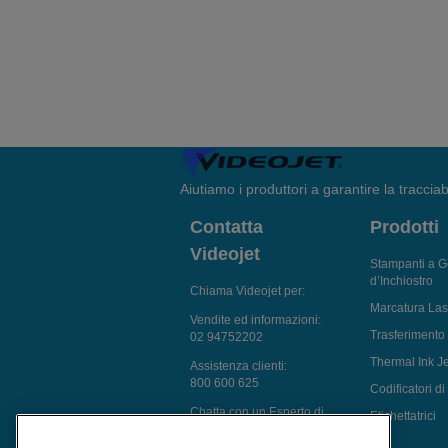
Aiutiamo i produttori a garantire la tracciabi
Contatta
Prodotti
Videojet
Stampanti a G
d’Inchiostro
Chiama Videojet per:
Marcatura Las
Vendite ed informazioni:
Trasferimento
02 94752202
Thermal Ink Je
Assistenza clienti:
800 600 625
Codificatori d
Chatta con un Esperto di
Etichettatrici
Marcatura