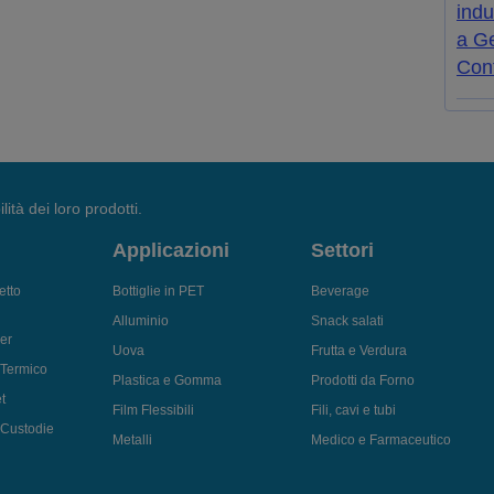
indu
a Ge
Cont
lità dei loro prodotti.
Applicazioni
Settori
etto
Bottiglie in PET
Beverage
Alluminio
Snack salati
er
Uova
Frutta e Verdura
 Termico
Plastica e Gomma
Prodotti da Forno
t
Film Flessibili
Fili, cavi e tubi
i Custodie
Metalli
Medico e Farmaceutico