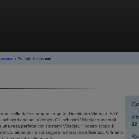
i consumo
›
Prodotti di consumo
o
Co
simo livello dalle stampanti a getto d’inchiostro Videojet. Ed è
Inf
chiostri originali Videojet. Gli inchiostri Videojet sono stati
02
e una resa perfetta con i sistemi Videojet. Il nostro scopo è
operativo, aiutandoli a conseguire la massima efficienza. Offriamo
Ass
ò fare completo affidamento.