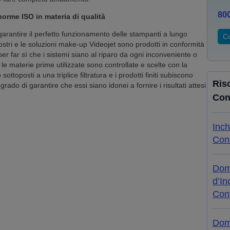
80
norme ISO in materia di qualità
 garantire il perfetto funzionamento delle stampanti a lungo
Co
ostri e le soluzioni make-up Videojet sono prodotti in conformità
per far sì che i sistemi siano al riparo da ogni inconveniente o
e le materie prime utilizzate sono controllate e scelte con la
ttoposti a una triplice filtratura e i prodotti finiti subiscono
Ris
ado di garantire che essi siano idonei a fornire i risultati attesi
Con
Inch
Cont
Dom
d’In
Cont
Doma