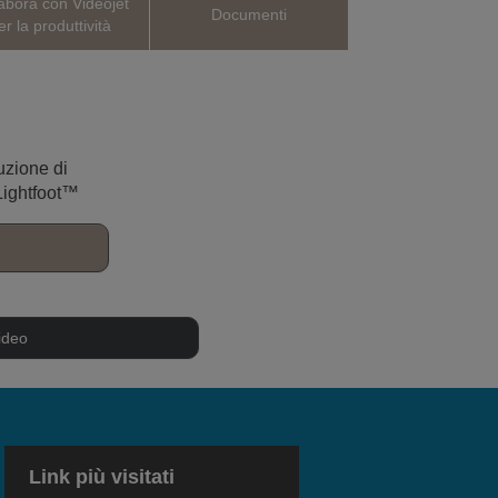
abora con Videojet
Documenti
er la produttività
uzione di
 Lightfoot™
ideo
Link più visitati