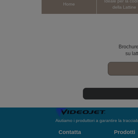
Ideale per la codi
Home
della Lattine
Brochure 
su la
Aiutiamo i produttori a garantire la tracciabi
Contatta
Prodotti