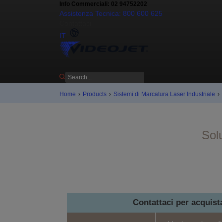
Info Commerciali: 02 94752202
Assistenza Tecnica: 800 600 625
Contattaci
IT
Home
›
Products
›
Sistemi di Marcatura Laser Industriale
›
Solu
Contattaci per acquis