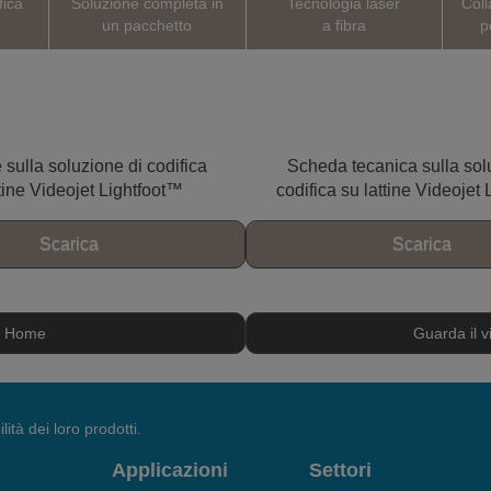
fica
Soluzione completa in
Tecnologia laser
Coll
un pacchetto
a fibra
p
sulla soluzione di codifica
Scheda tecanica sulla sol
ttine Videojet Lightfoot™
codifica su lattine Videojet
Scarica
Scarica
Home
Guarda il v
lità dei loro prodotti.
Applicazioni
Settori