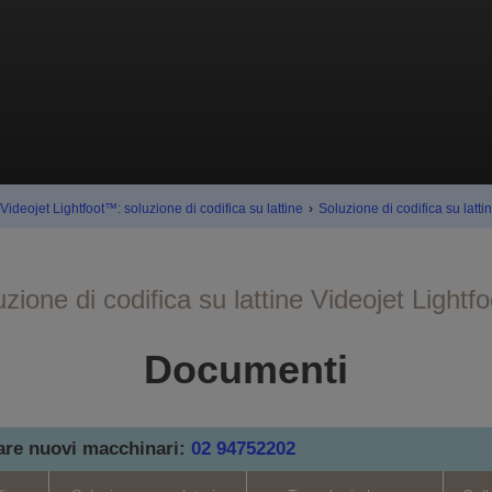
Videojet Lightfoot™: soluzione di codifica su lattine
›
Soluzione di codifica su latt
zione di codifica su lattine Videojet Light
Documenti
tare nuovi macchinari:
02 94752202