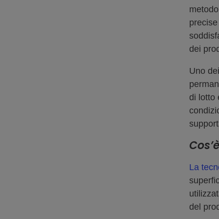
metodo 
precise
soddisfa
dei pro
Uno dei
permane
di lotto
condizio
support
Cos’è
La tecn
superfi
utilizza
del pro