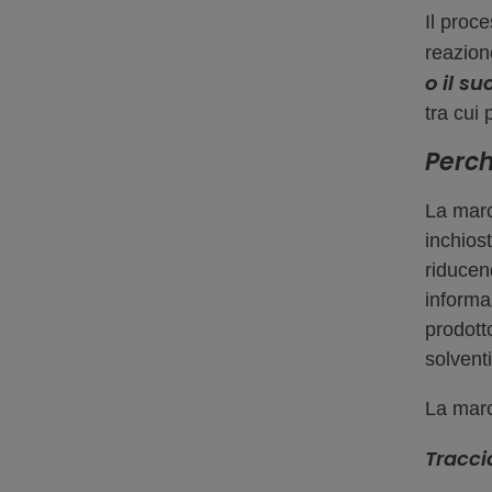
Il proc
reazion
o il s
tra cui 
Perch
La marca
inchios
riducen
informaz
prodotto
solventi
La marc
Tracci