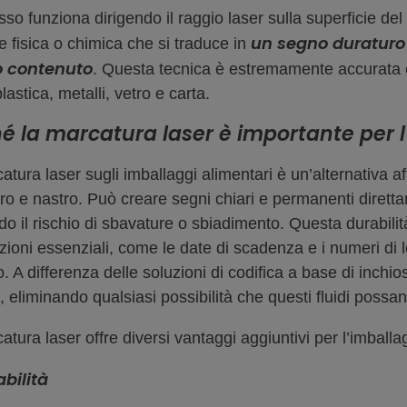
esso funziona dirigendo il raggio laser sulla superficie de
un segno duraturo
e fisica o chimica che si traduce in
uo contenuto
. Questa tecnica è estremamente accurata ed
plastica, metalli, vetro e carta.
é la marcatura laser è importante per 
tura laser sugli imballaggi alimentari è un’alternativa aff
tro e nastro. Può creare segni chiari e permanenti diretta
do il rischio di sbavature o sbiadimento. Questa durabilit
ioni essenziali, come le date di scadenza e i numeri di lot
. A differenza delle soluzioni di codifica a base di inchios
, eliminando qualsiasi possibilità che questi fluidi possan
atura laser offre diversi vantaggi aggiuntivi per l’imballa
abilità