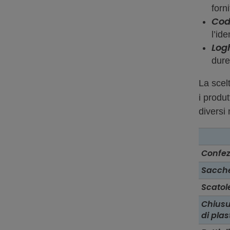
forni
Cod
l’ide
Log
dure
La scel
i produt
diversi 
Confez
Sacche
Scatol
Chiusu
di plas