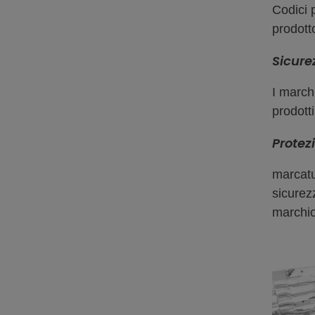
Codici p
prodotto
Sicure
I march
prodott
Protez
marcatur
sicurezz
marchio