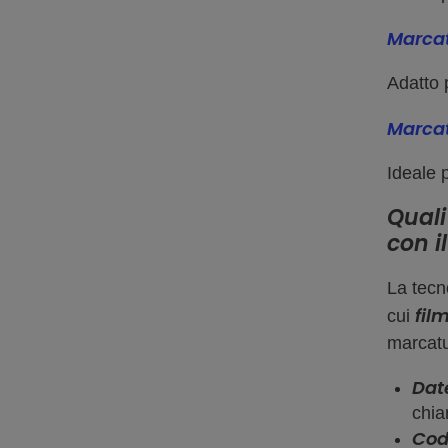
Marcat
Adatto 
Marcat
Ideale p
Quali
con i
La tecn
fil
cui
marcatu
Dat
chia
Codi