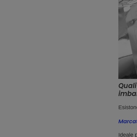
Quali
imbal
Esistono
Marcat
Ideale p