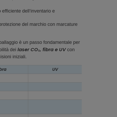
fficiente dell’inventario e
a protezione del marchio con marcature
 imballaggio è un passo fondamentale per
laser CO₂, fibra e UV
ilità dei
con
ioni iniziali.
ibra
UV