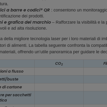
tura.
ici a barre e codici® QR
: consentono un monitoraggio e
ntificazione dei prodotti.
hi e grafica del marchio
– Rafforzare la visibilità e l
voli e ad alta risoluzione.
ta della migliore tecnologia laser per i loro materiali di
tori di alimenti. La tabella seguente confronta la compatib
materiali, offrendo un’utile panoramica per guidare le decis
CO
F
2
ioni a flusso
tti/buste
e di cartone
re per sacchetti
tica