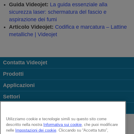
Guida Videojet:
La guida essenziale alla
sicurezza laser: schermatura del fascio e
aspirazione dei fumi
Articolo Videojet:
Codifica e marcatura – Lattine
metalliche | Videojet
Contatta Videojet
Prodotti
Applicazioni
Settori
Link più visitati
Follow us on:
Utilizziamo cookie e tecnologie simili su questo sito come
descritto nella nostra
Informativa sui cookie
, che puoi modificare
nelle
Impostazioni dei cookie
. Cliccando su “Accetta tutto”,