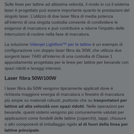
Sulle linee per lattine ad altissima velocità, il modo in cui il sistema
laser è progettato può essere importante quanto le prestazioni del
singolo laser. L’utilizzo di due laser fibra di media potenza
all’interno di una singola custodia consente di condividere le
esigenze di marcatura e può contribuire a ridurre l’impatto delle
interruzioni di routine nella fase di marcatura.
La soluzione
Videojet Lightfoot™ per le lattine
è un esempio di
configurazione con doppio laser fibra da 30W, che utilizza due
sorgenti laser 7440 all’interno di una custodia di Classe 1
appositamente progettata per le linee per lattine per bevande con
spazi ridotti e lavaggi intensivi.
Laser fibra 50W/100W
I laser fibra da 50W vengono tipicamente applicati dove è
richiesta maggiore energia di marcatura o finestre di marcatura
più ampie su materiali robusti, piuttosto che su
trasportatori per
lattine ad alta velocità con spazi ridotti
. Nelle operazioni per
bevande, questi sistemi vengono più comunemente valutati per
applicazioni come fondelli delle lattine (coperchi), tappi, chiusure
o altri componenti di imballaggio rigido
al di fuori della linea per
lattine principale
.