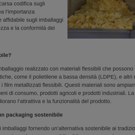
carsa codifica sugli
nea l’importanza
affidabile sugli imballaggi
rezza e la conformità dei
bile?
 di imballaggio realizzato con materiali flessibili che poss
iche, come il polietilene a bassa densità (LDPE), e altri ma
e i film metallizzati flessibili. Questi materiali sono ampia
i di consumo, prodotti agricoli e prodotti industriali. La f
orano l’attrattiva e la funzionalità del prodotto.
 un packaging sostenibile
imballaggi fornendo un’alternativa sostenibile ai tradizion