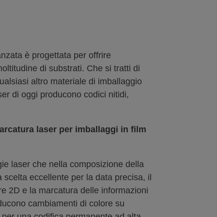
nzata è progettata per offrire
titudine di substrati. Che si tratti di
qualsiasi altro materiale di imballaggio
aser di oggi producono codici nitidi,
rcatura laser per imballaggi in film
ogie laser che nella composizione della
 scelta eccellente per la data precisa, il
arre 2D e la marcatura delle informazioni
ducono cambiamenti di colore su
UV per una codifica permanente ad alta