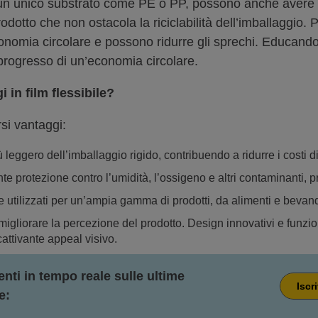
a un unico substrato come PE o PP, possono anche avere u
odotto che non ostacola la riciclabilità dell’imballaggio. P
onomia circolare e possono ridurre gli sprechi. Educando
progresso di un’economia circolare.
 in film flessibile?
rsi vantaggi:
iù leggero dell’imballaggio rigido, contribuendo a ridurre i costi d
llente protezione contro l’umidità, l’ossigeno e altri contaminanti,
ere utilizzati per un’ampia gamma di prodotti, da alimenti e bevand
uò migliorare la percezione del prodotto. Design innovativi e funzio
cattivante appeal visivo.
ti in tempo reale sulle ultime
Iscr
e: