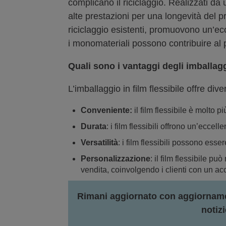
complicano il riciclaggio. Realizzati d
alte prestazioni per una longevità del pr
riciclaggio esistenti, promuovono un’ec
i monomateriali possono contribuire al 
Quali sono i vantaggi degli imballaggi
L’imballaggio in film flessibile offre dive
Conveniente
:
il film flessibile è molto p
Durata
: i film flessibili offrono un’ecce
Versatilità
: i film flessibili possono ess
Personalizzazione
: il film flessibile p
vendita, coinvolgendo i clienti con un ac
Rimani aggiornato con aggiornamen
notizi