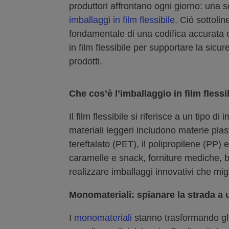
produttori affrontano ogni giorno: una s
imballaggi in film flessibile
. Ciò sottoli
fondamentale di una codifica accurata e 
in film flessibile per supportare la sicu
prodotti.
Che cos’è l’imballaggio in film flessi
Il film flessibile si riferisce a un tipo
materiali leggeri includono materie plast
tereftalato (PET), il polipropilene (PP) 
caramelle e snack, forniture mediche, ben
realizzare imballaggi innovativi che migli
Monomateriali
:
spianare la strada a
I
monomateriali
stanno trasformando gli 