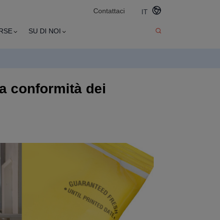
Contattaci
IT
RSE
SU DI NOI
lla conformità dei