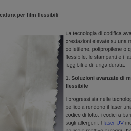
atura per film flessibili
La tecnologia di codifica ava
prestazioni elevate su una mol
polietilene, polipropilene o 
flessibile, le stampanti e i l
leggibili e di lunga durata.
1.
Soluzioni avanzate di ma
flessibile
I progressi sia nelle tecnol
pellicola rendono il laser una
codice di lotto, i codici a b
sugli allergeni. I
laser UV
in
pellicole reattive ai raggi 