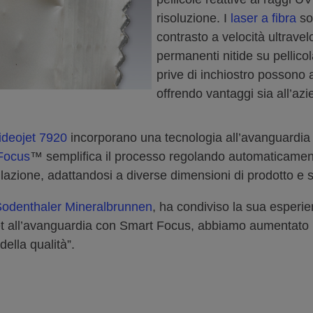
risoluzione. I
laser a fibra
son
contrasto a velocità ultrave
permanenti nitide su pellicola
prive di inchiostro possono a
offrendo vantaggi sia all’az
ideojet 7920
incorporano una tecnologia all’avanguardia p
Focus
™ semplifica il processo regolando automaticamen
llazione, adattandosi a diverse dimensioni di prodotto e 
odenthaler Mineralbrunnen
, ha condiviso la sua esperie
t all’avanguardia con Smart Focus, abbiamo aumentato l’e
della qualità”.