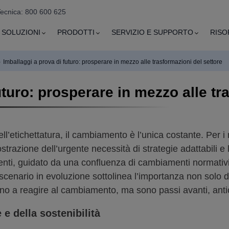
Tecnica: 800 600 625
SOLUZIONI
PRODOTTI
SERVIZIO E SUPPORTO
RISO
›
Imballaggi a prova di futuro: prosperare in mezzo alle trasformazioni del settore
uturo: prosperare in mezzo alle tr
etichettatura, il cambiamento è l’unica costante. Per i r
razione dell’urgente necessità di strategie adattabili e l
ti, guidato da una confluenza di cambiamenti normativi, m
cenario in evoluzione sottolinea l’importanza non solo di
no a reagire al cambiamento, ma sono passi avanti, antici
e della sostenibilità