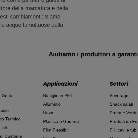
ttore della marcatura e della
questi cambiamenti; Siamo
o le acque tumultuose della
Aiutiamo i produttori a garantir
Applicazioni
Settori
 Getto
Bottiglie in PET
Beverage
Alluminio
Snack salati
Laser
Uova
Frutta e Verdu
to Termico
Plastica e Gomma
Prodotti da Fo
 Jet
Film Flessibili
Fili, cavi e tubi
 di Custodie