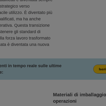
strategico verso
ile utilizzo. È diventato più
qualificati, ma ha anche
erativa. Questa transizione
tenere gli standard di
la forza lavoro trasformato
icata è diventata una nuova
ti in tempo reale sulle ultime
Iscr
e:
Materiali di imballaggio 
operazioni