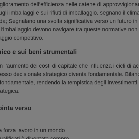
glioramento dell’efficienza nelle catene di approvvigionam
gli imballaggi e sui rifiuti di imballaggio, segnano il c
da; Segnalano una svolta significativa verso un futuro in c
dell’imballaggio devono navigare tra queste normative no
taggio competitivo.
ico e sui beni strumentali
’aumento dei costi di capitale che influenza i cicli di acq
ocesso decisionale strategico diventa fondamentale. Bilanc
è fondamentale, rendendo la tempistica degli investimenti 
ategica.
pinta verso
la forza lavoro in un mondo
ualificati è diventata sempre