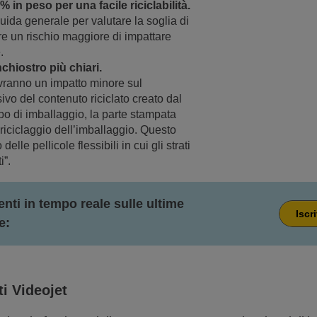
% in peso per una facile riciclabilità.
guida generale per valutare la soglia di
re un rischio maggiore di impattare
.
nchiostro più chiari.
 avranno un impatto minore sul
vo del contenuto riciclato creato dal
po di imballaggio, la parte stampata
 riciclaggio dell’imballaggio. Questo
lle pellicole flessibili in cui gli strati
i”.
ti in tempo reale sulle ultime
Iscr
e:
ti Videojet