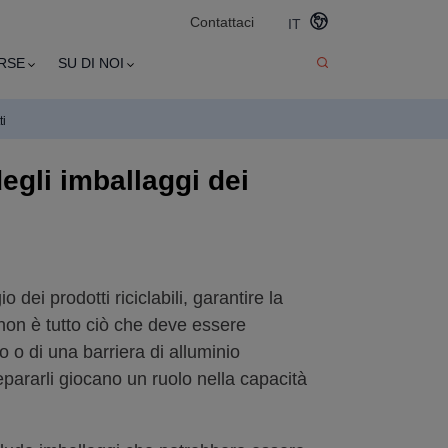
Contattaci
IT
RSE
SU DI NOI
ti
egli imballaggi dei
ei prodotti riciclabili, garantire la
 non è tutto ciò che deve essere
ro o di una barriera di alluminio
i separarli giocano un ruolo nella capacità