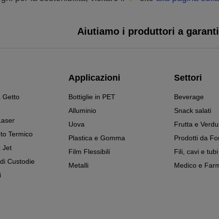
Aiutiamo i produttori a garantir
Applicazioni
Settori
 Getto
Bottiglie in PET
Beverage
Alluminio
Snack salati
Laser
Uova
Frutta e Verdu
to Termico
Plastica e Gomma
Prodotti da Fo
 Jet
Film Flessibili
Fili, cavi e tubi
 di Custodie
Metalli
Medico e Farm
i