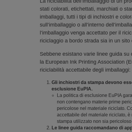
La riciclabilità dell’imballaggio di un p
stati colorati, etichettati, marchiati o s
imballaggi, tutti i tipi di inchiostri e c
sull’imballaggio o all’interno dell’imba
l’imballaggio venga accettato per il ri
riciclaggio a bordo strada sia in un sit
Sebbene esistano varie linee guida su c
la European Ink Printing Association (
riciclabilità accettabile degli imballaggi:
Gli inchiostri da stampa devono esse
esclusione EuPIA.
La politica di esclusione EuPIA gara
non contengano materie prime peric
pericolose nel materiale riciclato. C
accettabile del materiale riciclato, è
stampa utilizzato non sia pericoloso
Le linee guida raccomandano di appl