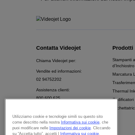
Contatta Videojet
Prodotti
Stampanti a
Chiama Videojet per:
d’Inchiostro
Vendite ed informazioni:
Marcatura 
02 94752202
Trasferimen
Assistenza clienti:
Thermal Ink
800 600 625
Codificatori
Chatta con un Esperto di Marcatura
Etichettatric
Utilizziamo cookie e tecnologie simili su questo sito
inviaci una richiesta
come descritto nella nostra
Informativa sui cookie
, che
Follow Us On
puoi modificare nelle
Impostazioni dei cookie
. Cliccando
su “Accetta tutto”, accetti l
Informativa sui cookie
.