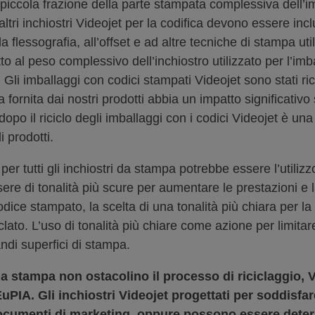
piccola frazione della parte stampata complessiva dell’imb
altri inchiostri Videojet per la codifica devono essere incl
 flessografia, all’offset e ad altre tecniche di stampa util
o al peso complessivo dell’inchiostro utilizzato per l’imb
Gli imballaggi con codici stampati Videojet sono stati ri
fornita dai nostri prodotti abbia un impatto significativo s
po il riciclo degli imballaggi con i codici Videojet è una
i prodotti.
r tutti gli inchiostri da stampa potrebbe essere l’utilizzo 
re di tonalità più scure per aumentare le prestazioni e la 
dice stampato, la scelta di una tonalità più chiara per la 
clato. L’uso di tonalità più chiare come azione per limita
di superfici di stampa.
 da stampa non ostacolino il processo di riciclaggio, 
EuPIA. Gli inchiostri Videojet progettati per soddisfar
ocumenti di marketing, oppure possono essere determ