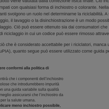
rodotto viene valutata dalla confezione fisica finale. Ciò
tampati con qualsiasi forma di inchiostro o colorante. Nella 
oloranti svolgono un ruolo nel determinarne la riciclabilità. 
llaggio, il lavaggio o la disinchiostrazione è un modo poss
ciclaggio. Ciò può essere ottenuto sia dai consumatori ch
o di riciclaggio in cui un codice può essere rimosso attrav
iò che è considerato accettabile per i riciclatori, manc
EuPIA), quanto segue può essere utilizzato come guida pe
re conformi alla politica di
ntirà che i componenti dell’inchiostro
olose che introdurrebbero impurità
on una guida variabile sulla qualità
 meglio assicurarsi che l’inchiostro da
 per la salute umana.
icare meno inchiostro possibile,