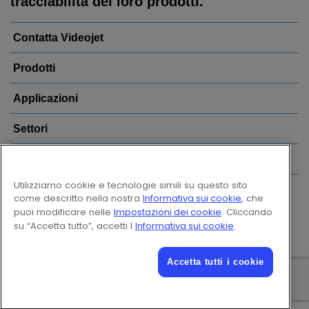
tracciabilità dei loro prodotti.
Contatta Videojet
Prodotti
Applicazioni
Settori
Link più visitati
Utilizziamo cookie e tecnologie simili su questo sito
Follow us on:
come descritto nella nostra
Informativa sui cookie
, che
puoi modificare nelle
Impostazioni dei cookie
. Cliccando
su “Accetta tutto”, accetti l
Informativa sui cookie
.
© 2026 Videojet Technologies Inc.
Accetta tutti i cookie
Riservatezza dei dati
Informativa sui cookie
Impostazioni cookie
Esclusione di responsabilità
Opportunità di lavoro – Ruoli
condizioni d’uso online