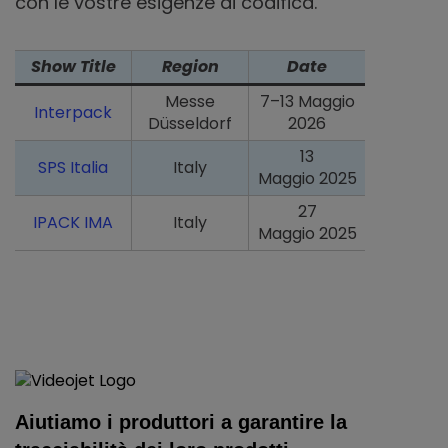
con le vostre esigenze di codifica.
Show Title
Region
Date
Messe
7–13 Maggio
Interpack
Düsseldorf
2026
13
SPS Italia
Italy
Maggio 2025
27
IPACK IMA
Italy
Maggio 2025
Aiutiamo i produttori a garantire la