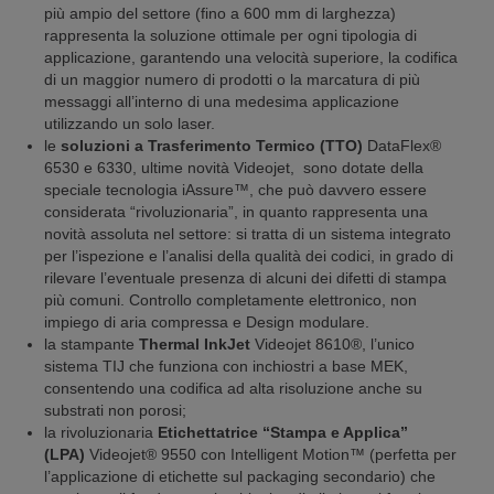
più ampio del settore (fino a 600 mm di larghezza)
rappresenta la soluzione ottimale per ogni tipologia di
applicazione, garantendo una velocità superiore, la codifica
di un maggior numero di prodotti o la marcatura di più
messaggi all’interno di una medesima applicazione
utilizzando un solo laser.
le
soluzioni a Trasferimento Termico (TTO)
DataFlex®
6530 e 6330, ultime novità Videojet, sono dotate della
speciale tecnologia iAssure™, che può davvero essere
considerata “rivoluzionaria”, in quanto rappresenta una
novità assoluta nel settore: si tratta di un sistema integrato
per l’ispezione e l’analisi della qualità dei codici, in grado di
rilevare l’eventuale presenza di alcuni dei difetti di stampa
più comuni. Controllo completamente elettronico, non
impiego di aria compressa e Design modulare.
la stampante
Thermal InkJet
Videojet 8610®, l’unico
sistema TIJ che funziona con inchiostri a base MEK,
consentendo una codifica ad alta risoluzione anche su
substrati non porosi;
la rivoluzionaria
Etichettatrice “Stampa e Applica”
(LPA)
Videojet® 9550 con Intelligent Motion™ (perfetta per
l’applicazione di etichette sul packaging secondario) che