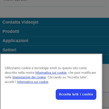
Contatta Videojet
Prodotti
Applicazioni
Settori
Link più visitati
Follow us on:
Utilizziamo cookie e tecnologie simili su questo sito come
descritto nella nostra
Informativa sui cookie
, che puoi modificare
nelle
Impostazioni dei cookie
. Cliccando su “Accetta tutto”,
© 2026 Videojet Technologies Inc.
accetti l
Informativa sui cookie
.
Riservatezza dei dati
Informativa sui cookie
Impostazioni cookie
Esclusione di responsabilità
Opportunità di lavoro – Ruoli
Accetta tutti i cookie
condizioni d’uso online