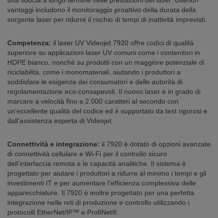
una fiducia a lungo termine nelle prestazioni del laser. Ulteriori
vantaggi includono il monitoraggio proattivo della durata della
sorgente laser per ridurre il rischio di tempi di inattività imprevisti.
Competenza:
il laser UV Videojet 7920 offre codici di qualità
superiore su applicazioni laser UV comuni come i contenitori in
HDPE bianco, nonché su prodotti con un maggiore potenziale di
riciclabilità, come i monomateriali, aiutando i produttori a
soddisfare le esigenze dei consumatori e delle autorità di
regolamentazione eco-consapevoli. Il nuovo laser è in grado di
marcare a velocità fino a 2.000 caratteri al secondo con
un’eccellente qualità del codice ed è supportato da test rigorosi e
dall’assistenza esperta di Videojet.
Connettività e integrazione:
il 7920 è dotato di opzioni avanzate
di connettività cellulare e Wi-Fi per il controllo sicuro
dell’interfaccia remota e le capacità analitiche. Il sistema è
progettato per aiutare i produttori a ridurre al minimo i tempi e gli
investimenti IT e per aumentare l’efficienza complessiva delle
apparecchiature. Il 7920 è inoltre progettato per una perfetta
integrazione nelle reti di produzione e controllo utilizzando i
protocolli EtherNet/IP™ e ProfiNet®.