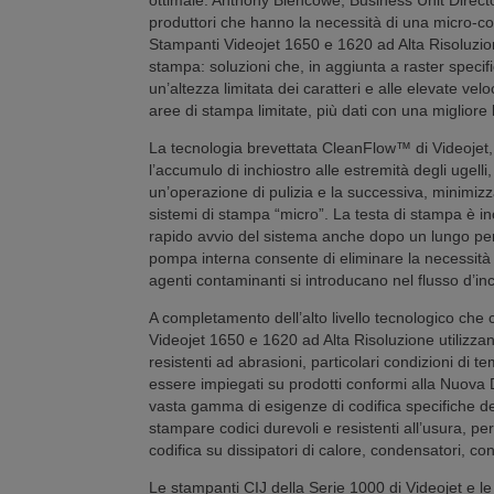
ottimale. Anthony Blencowe, Business Unit Director
produttori che hanno la necessità di una micro-co
Stampanti Videojet 1650 e 1620 ad Alta Risoluzion
stampa: soluzioni che, in aggiunta a raster specifici
un’altezza limitata dei caratteri e alle elevate vel
aree di stampa limitate, più dati con una migliore l
La tecnologia brevettata CleanFlow™ di Videojet
l’accumulo di inchiostro alle estremità degli ugelli
un’operazione di pulizia e la successiva, minimizz
sistemi di stampa “micro”. La testa di stampa è in
rapido avvio del sistema anche dopo un lungo peri
pompa interna consente di eliminare la necessità di
agenti contaminanti si introducano nel flusso d’inc
A completamento dell’alto livello tecnologico che c
Videojet 1650 e 1620 ad Alta Risoluzione utilizza
resistenti ad abrasioni, particolari condizioni di t
essere impiegati su prodotti conformi alla Nuova 
vasta gamma di esigenze di codifica specifiche del
stampare codici durevoli e resistenti all’usura, p
codifica su dissipatori di calore, condensatori, con
Le stampanti CIJ della Serie 1000 di Videojet e 