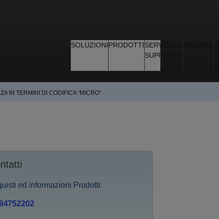
SOLUZIONI
PRODOTTI
SERVIZIO E
RISORSE
S
SUPPORTO
D
N
A IN TERMINI DI CODIFICA “MICRO”
ntatti
uisti ed informazioni Prodotti:
 94752202