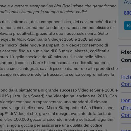
Ass
nuove e avanzate stampanti ad Alta Risoluzione che garantiscono
tradizionali sistemi per la stampa di micro-codici.
80
a dell’elettronica, della componentistica, dei cavi, nonché di altri
Ri
le dimensioni estremamente ridotte, ora possono beneficiare di
elevata produttività, grazie alle due nuove soluzioni a Getto
ideojet: le Micro-Stampanti Videojet 1650 e 1620 ad Alta
ica “micro” delle nuove stampanti di Videojet consentono di
n caratteri fino a un minimo di 0,6 mm di altezza, codificati a
Ris
to. L’ugello speciale da 40 micron utilizzato nelle Micro-
Con
ampa di codici a barre bidimensionali e codici alfanumerici
e su circuiti integrati, cavi di piccolo diametro e altri prodotti che
izzando in questo modo la tracciabilità senza compromettere la
Inch
Cont
ono dalla piattaforma di grande successo Videojet Serie 1000 e
li UHS (Ultra High Speed) che Videojet ha lanciato nel 2013. Con
Dom
di Videojet continua a rappresentare uno standard di elevata
d’In
nnovativi ugelli delle nuove Micro-Stampanti ad Alta Risoluzione
rop™ di Videojet che, grazie al design avanzato della testa di
Cont
i oltre 100.000 gocce al secondo, mentre sofisticati algoritmi
gni singola goccia per assicurare una qualità del codice