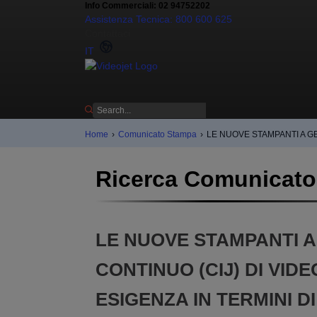
Info Commerciali: 02 94752202
Assistenza Tecnica: 800 600 625
Contattaci
IT
Home
›
Comunicato Stampa
›
LE NUOVE STAMPANTI A GE
Ricerca Comunicat
LE NUOVE STAMPANTI A
CONTINUO (CIJ) DI VID
ESIGENZA IN TERMINI D