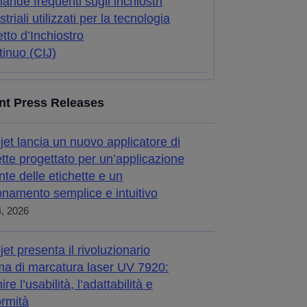
nde frequenti sugli inchiostri
striali utilizzati per la tecnologia
tto d’Inchiostro
inuo (CIJ)
nt Press Releases
jet lancia un nuovo applicatore di
ette progettato per un’applicazione
nte delle etichette e un
onamento semplice e intuitivo
4, 2026
jet presenta il rivoluzionario
ma di marcatura laser UV 7920:
nire l’usabilità, l’adattabilità e
ormità