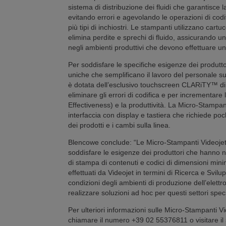
sistema di distribuzione dei fluidi che garantisce l
evitando errori e agevolando le operazioni di codifi
più tipi di inchiostri. Le stampanti utilizzano ca
elimina perdite e sprechi di fluido, assicurando un
negli ambienti produttivi che devono effettuare un
Per soddisfare le specifiche esigenze dei produttor
uniche che semplificano il lavoro del personale s
è dotata dell’esclusivo touchscreen CLARiTY™ di V
eliminare gli errori di codifica e per incrementar
Effectiveness) e la produttività. La Micro-Stampa
interfaccia con display e tastiera che richiede po
dei prodotti e i cambi sulla linea.
Blencowe conclude: “Le Micro-Stampanti Videoje
soddisfare le esigenze dei produttori che hanno n
di stampa di contenuti e codici di dimensioni mini
effettuati da Videojet in termini di Ricerca e Svil
condizioni degli ambienti di produzione dell’elett
realizzare soluzioni ad hoc per questi settori specif
Per ulteriori informazioni sulle Micro-Stampanti V
chiamare il numero +39 02 55376811 o visitare il 