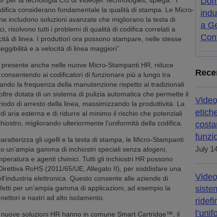
 per la tecnologia CIJ di Videojet Technologies, spiega: “I
Doma
difica considerano fondamentale la qualità di stampa. Le Micro-
indu
e includono soluzioni avanzate che migliorano la testa di
a Ge
, risolvono tutti i problemi di qualità di codifica correlati a
Cont
ocità di linea. I produttori ora possono stampare, nelle stesse
eggibilità e a velocità di linea maggiori”.
, presente anche nelle nuove Micro-Stampanti HR, riduce
Rece
, consentendo ai codificatori di funzionare più a lungo tra
ando la frequenza della manutenzione rispetto ai tradizionali
oltre dotata di un sistema di pulizia automatica che permette il
Video
odo di arresto della linea, massimizzando la produttività. La
etich
 aria esterna e di ridurre al minimo il rischio che potenziali
hiostro, migliorando ulteriormente l’uniformità della codifica.
costa
funzi
aratterizza gli ugelli e la testa di stampa, le Micro-Stampanti
no un’ampia gamma di inchiostri speciali senza alogeni,
July 1
emperatura e agenti chimici. Tutti gli inchiostri HR possono
Direttiva RoHS (2011/65/UE, Allegato II), per soddisfare una
Video
l’industria elettronica. Questo consente alle aziende di
erfetti per un’ampia gamma di applicazioni, ad esempio la
siste
nettori e nastri ad alto isolamento.
ridefi
l’unif
le nuove soluzioni HR hanno in comune Smart Cartridge™, il