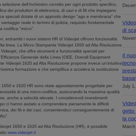
a selezione dell’inchiostro corretto per ogni prodotto specifico,
Decem
ca dei produttori di elettronica, di cavi e di fili che impiegano
rtucce speciali dotate di un apposito design “ago e membrana” che
Video
 vantaggio reale in termini di pulizia, requisito fondamentale
a codifica “micro”.
di sc
Novem
i, entrambi i nuovi sistemi HR di Videojet offrono funzionalità
ulla linea. La Micro-Stampante Videojet 1650 ad Alta Risoluzione
ideojet, che offre strumenti e funzionalità speciali per
Il nu
e l’Efficienza Generale della Linea (OEE, Overall Equipment
tecno
nte Videojet 1620 ad Alta Risoluzione propone invece un’intuitiva
chissima formazione e che semplifica e accelera la sostituzione
presta
basan
t 1650 e 1620 HR sono state appositamente progettate per
July 1
ecessità di una micro-codifica, assicurando la massima qualità
me, anche a velocità elevate. I considerevoli investimenti
Video
uppo ci hanno aiutato a comprendere pienamente le difficili
ronica, dei fili e dei cavi, consentendoci conseguentemente di
getto
ici”.
la cod
ideojet 1650 e 1620 ad Alta Risoluzione (HR), è possibile
March 
sito
www.videojet.it