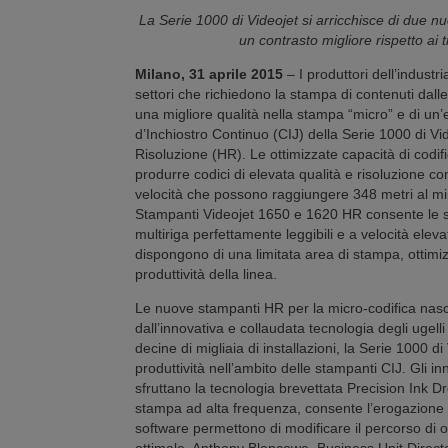
La Serie 1000 di Videojet si arricchisce di due 
un contrasto migliore rispetto ai 
Milano, 31 aprile 2015
– I produttori dell’industri
settori che richiedono la stampa di contenuti dal
una migliore qualità nella stampa “micro” e di un’
d’Inchiostro Continuo (CIJ) della Serie 1000 di V
Risoluzione (HR). Le ottimizzate capacità di codif
produrre codici di elevata qualità e risoluzione co
velocità che possono raggiungere 348 metri al minu
Stampanti Videojet 1650 e 1620 HR consente le st
multiriga perfettamente leggibili e a velocità elevat
dispongono di una limitata area di stampa, ottim
produttività della linea.
Le nuove stampanti HR per la micro-codifica nasc
dall’innovativa e collaudata tecnologia degli ugel
decine di migliaia di installazioni, la Serie 1000 
produttività nell’ambito delle stampanti CIJ. Gli i
sfruttano la tecnologia brevettata Precision Ink D
stampa ad alta frequenza, consente l’erogazione d
software permettono di modificare il percorso di o