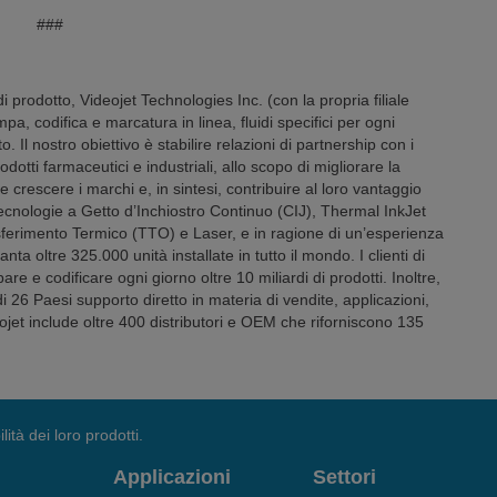
###
 prodotto, Videojet Technologies Inc. (con la propria filiale
ampa, codifica e marcatura in linea, fluidi specifici per ogni
to. Il nostro obiettivo è stabilire relazioni di partnership con i
odotti farmaceutici e industriali, allo scopo di migliorare la
 crescere i marchi e, in sintesi, contribuire al loro vantaggio
tecnologie a Getto d’Inchiostro Continuo (CIJ), Thermal InkJet
ferimento Termico (TTO) e Laser, e in ragione di un’esperienza
nta oltre 325.000 unità installate in tutto il mondo. I clienti di
are e codificare ogni giorno oltre 10 miliardi di prodotti. Inoltre,
 di 26 Paesi supporto diretto in materia di vendite, applicazioni,
eojet include oltre 400 distributori e OEM che riforniscono 135
lità dei loro prodotti.
Applicazioni
Settori