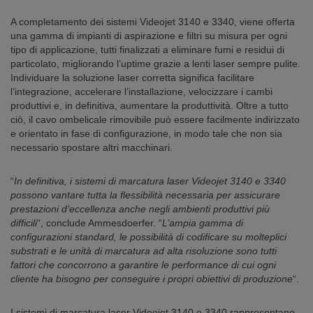
A completamento dei sistemi Videojet 3140 e 3340, viene offerta
una gamma di impianti di aspirazione e filtri su misura per ogni
tipo di applicazione, tutti finalizzati a eliminare fumi e residui di
particolato, migliorando l’uptime grazie a lenti laser sempre pulite.
Individuare la soluzione laser corretta significa facilitare
l’integrazione, accelerare l’installazione, velocizzare i cambi
produttivi e, in definitiva, aumentare la produttività. Oltre a tutto
ciò, il cavo ombelicale rimovibile può essere facilmente indirizzato
e orientato in fase di configurazione, in modo tale che non sia
necessario spostare altri macchinari.
“
In definitiva, i sistemi di marcatura laser Videojet 3140 e 3340
possono vantare tutta la flessibilità necessaria per assicurare
prestazioni d’eccellenza anche negli ambienti produttivi più
difficili
“, conclude Ammesdoerfer. “
L’ampia gamma di
configurazioni standard, le possibilità di codificare su molteplici
substrati e le unità di marcatura ad alta risoluzione sono tutti
fattori che concorrono a garantire le performance di cui ogni
cliente ha bisogno per conseguire i propri obiettivi di produzione
“.
I sistemi di marcatura laser Videojet 3140 e 3340 rappresentano