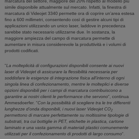
marcatura del settore, maggiore del 20% rispetto al modello più
simile disponibile attualmente sul mercato. Infatti, la finestra di
marcatura di Videojet 3340 permette ora di coprire un’area estesa
fino a 600 millimetri, consentendo così di gestire alcuni tipi di
applicazioni utilizzando un unico laser, laddove in precedenza
sarebbe stato necessario utilizzarne due. In sostanza, la
maggiore ampiezza del campo di marcatura permette di
aumentare in misura considerevole la produttività e i volumi di
prodotti codificati.
“
La molteplicità di configurazioni disponibili consente ai nuovi
laser di Videojet di assicurare la flessibilità necessaria per
soddisfare le esigenze di integrazione fisica all’interno di ogni
singola linea di confezionamento, mentre le molteplici e diverse
opzioni disponibili per i campi di marcatura contribuiscono a
garantire ai nostri clienti le performance che servono
“, continua
Ammesdoerfer. “
Con la possibilità di scegliere tra le tre differenti
lunghezze d’onda disponibili, i nuovi laser Videojet
CO
2
permettono di marcare perfettamente su moltissime tipologie di
substrati, tra cui bottiglie in PET, etichette in plastica, cartone
laminato e una vasta gamma di materiali plastici comunemente
utilizzati per il confezionamento di prodotti di largo consumo
“.