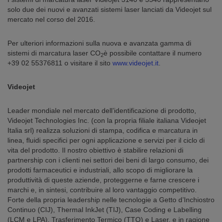
solo due dei nuovi e avanzati sistemi laser lanciati da Videojet sul
mercato nel corso del 2016.
Per ulteriori informazioni sulla nuova e avanzata gamma di
sistemi di marcatura laser CO
è possibile contattare il numero
2
+39 02 55376811 o visitare il sito
www.videojet.it
.
Videojet
Leader mondiale nel mercato dell’identificazione di prodotto,
Videojet Technologies Inc. (con la propria filiale italiana Videojet
Italia srl) realizza soluzioni di stampa, codifica e marcatura in
linea, fluidi specifici per ogni applicazione e servizi per il ciclo di
vita del prodotto. Il nostro obiettivo è stabilire relazioni di
partnership con i clienti nei settori dei beni di largo consumo, dei
prodotti farmaceutici e industriali, allo scopo di migliorare la
produttività di queste aziende, proteggerne e farne crescere i
marchi e, in sintesi, contribuire al loro vantaggio competitivo.
Forte della propria leadership nelle tecnologie a Getto d’Inchiostro
Continuo (CIJ), Thermal InkJet (TIJ), Case Coding e Labelling
(LCM e LPA), Trasferimento Termico (TTO) e Laser, e in ragione