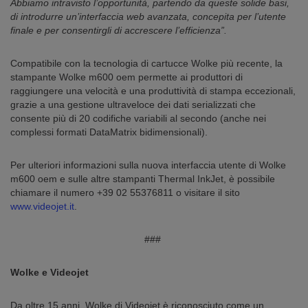
Abbiamo intravisto l’opportunità, partendo da queste solide basi,
di introdurre un’interfaccia web avanzata, concepita per l’utente
finale e per consentirgli di accrescere l’efficienza”.
Compatibile con la tecnologia di cartucce Wolke più recente, la
stampante Wolke m600 oem permette ai produttori di
raggiungere una velocità e una produttività di stampa eccezionali,
grazie a una gestione ultraveloce dei dati serializzati che
consente più di 20 codifiche variabili al secondo (anche nei
complessi formati DataMatrix bidimensionali).
Per ulteriori informazioni sulla nuova interfaccia utente di Wolke
m600 oem e sulle altre stampanti Thermal InkJet, è possibile
chiamare il numero +39 02 55376811 o visitare il sito
www.videojet.it
.
###
Wolke e Videojet
Da oltre 15 anni, Wolke di Videojet è riconosciuto come un