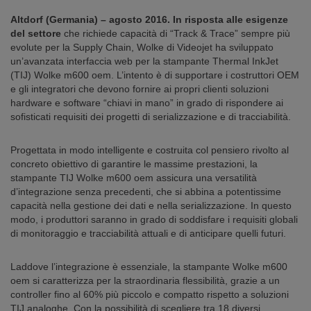
Altdorf (Germania) – agosto 2016. In risposta alle esigenze
del settore
che richiede capacità di “Track & Trace” sempre più
evolute per la Supply Chain, Wolke di Videojet ha sviluppato
un’avanzata interfaccia web per la stampante Thermal InkJet
(TIJ) Wolke m600 oem. L’intento è di supportare i costruttori OEM
e gli integratori che devono fornire ai propri clienti soluzioni
hardware e software “chiavi in mano” in grado di rispondere ai
sofisticati requisiti dei progetti di serializzazione e di tracciabilità.
Progettata in modo intelligente e costruita col pensiero rivolto al
concreto obiettivo di garantire le massime prestazioni, la
stampante TIJ Wolke m600 oem assicura una versatilità
d’integrazione senza precedenti, che si abbina a potentissime
capacità nella gestione dei dati e nella serializzazione. In questo
modo, i produttori saranno in grado di soddisfare i requisiti globali
di monitoraggio e tracciabilità attuali e di anticipare quelli futuri.
Laddove l’integrazione è essenziale, la stampante Wolke m600
oem si caratterizza per la straordinaria flessibilità, grazie a un
controller fino al 60% più piccolo e compatto rispetto a soluzioni
TIJ analoghe. Con la possibilità di scegliere tra 18 diversi