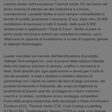
marchio leader nell’innovazione Thermal InkJet. Fin dal lancio del
primo sistema di stampa ad alta risoluzione e a bassa
manutenzione, i prodotti Wolke si sono sempre contraddistinti in
termini di qualità, precisione e sicurezza. E ora, dopo oltre 10.000
installazioni di successo in tutto il mondo, delle quali 5.000
direttamente in applicazioni “Track & Trace”, Wolke si pone al
primo posto nel proprio settore per expertise in materia, cui si
affiancano le capacità di investimento e la rete di supporto globale
di Videojet Technologies.
Leader mondiale nel mercato dell’identificazione di prodotto,
Videojet Technologies Inc. (con la propria filiale italiana Videojet
Italia srl) realizza soluzioni di stampa, codifica e marcatura in
linea, fluidi specifici per ogni applicazione e servizi per il ciclo di
vita del prodotto. Il nostro obiettivo è stabilire relazioni di
partnership con i clienti nei settori dei beni di largo consumo, dei
prodotti farmaceutici e industriali, allo scopo di migliorare la
produttività di queste aziende, proteggerne e farne crescere i
marchi e, in sintesi, contribuire al loro vantaggio competitivo.
Forte della propria leadership nelle tecnologie a Getto d’Inchiostro
Continuo (CIJ), Thermal InkJet (TIJ), Case Coding e Labelling
(LCM e LPA), Trasferimento Termico (TTO) e Laser, e in ragione