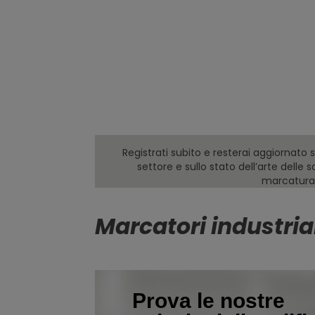
configurazione della linea di produzione
a semplificare la marcatura dei tuoi prod
nostre soluzioni ti aiutano a ottimizzare 
produttività e a garantire che ogni sing
abbia il codice corretto anche in un mo
continua evoluzione come quello della 
per il settore automobilistico.
Registrati subito e resterai aggiornato 
settore e sullo stato dell’arte delle s
marcatura
Marcatori industria