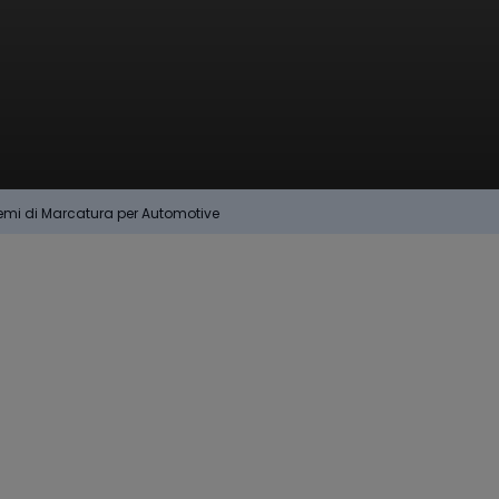
emi di Marcatura per Automotive
ra per
stico
, dimensioni
etto
soddisfare
to e di