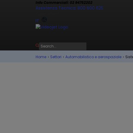
Info Commerciali: 02 94752202
Assistenza Tecnica: 800 600 625
Contattaci
IT
Home
›
Settori
›
Automobilistico e aerospaziale
›
Sist
Sistemi di Marcatu
Automotive
Le componenti per il settore automobili
presentano una grande varietà di forme
e materiali. Videojet offre soluzioni a G
d’Inchiostro Continuo (CIJ) e Laser per 
qualsiasi requisito di codifica, di substra