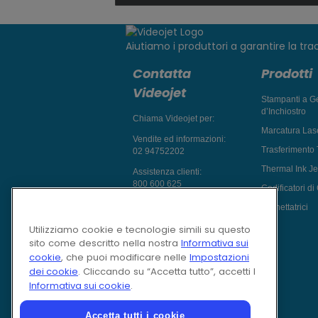
Aiutiamo i produttori a garantire la tracc
Contatta
Prodotti
Videojet
Stampanti a Ge
d’Inchiostro
Chiama Videojet per:
Marcatura Las
Vendite ed informazioni:
Trasferimento
02 94752202
Thermal Ink Je
Assistenza clienti:
800 600 625
Codificatori di
Chatta con un Esperto di
Etichettatrici
Marcatura
Utilizziamo cookie e tecnologie simili su questo
inviaci una richiesta
sito come descritto nella nostra
Informativa sui
cookie
, che puoi modificare nelle
Impostazioni
Follow Us On
dei cookie
. Cliccando su “Accetta tutto”, accetti l
Informativa sui cookie
.
Accetta tutti i cookie