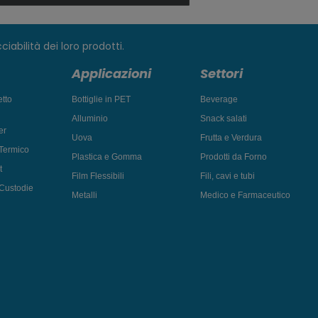
iabilità dei loro prodotti.
Applicazioni
Settori
tto
Bottiglie in PET
Beverage
Alluminio
Snack salati
er
Uova
Frutta e Verdura
 Termico
Plastica e Gomma
Prodotti da Forno
t
Film Flessibili
Fili, cavi e tubi
 Custodie
Metalli
Medico e Farmaceutico