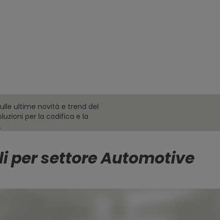
, aiutandoti
otti. Le
la
olo prodotto
ndo in
produzione
sulle ultime novità e trend del
oluzioni per la codifica e la
.
li per settore Automotive