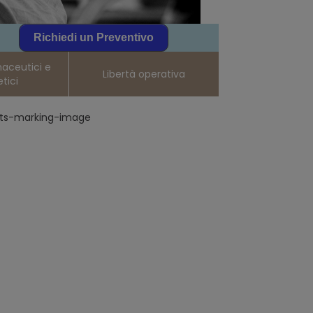
Richiedi un Preventivo
maceutici e
Libertà operativa
tici