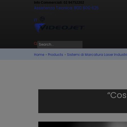
Info Commerciali: 02 94752202
Assistenza Tecnica: 800 600 625
Contattaci
IT
Home
›
Products
›
Sistemi di Marcatura Laser Industr
“Cos