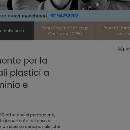
tare nuovi macchinari:
02 94752202
Beni alimentari di Largo
Prodotti far
 delle parti
Consumo (CPG)
cosme
ente per la
i plastici a
minio e
30 offre codici permanenti,
ente importante nel caso di
e o industria aerospaziale, che