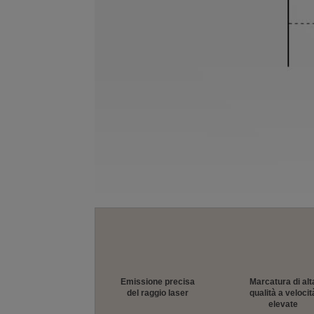
Emissione precisa
Marcatura di alt
del raggio laser
qualità a velocit
elevate