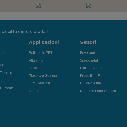
ciabilità dei loro prodotti.
Applicazioni
Settori
etto
Bottiglie in PET
Beverage
Alluminio
Snack salati
er
Uova
Frutta e Verdura
 Termico
Plastica e Gomma
Prodotti da Forno
t
Film Flessibili
Fili, cavi e tubi
i Custodie
Metalli
Medico e Farmaceutico