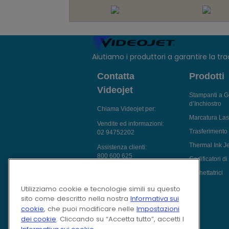
Aiutiamo i produttori a garantire la trac
Contatta
Prodotti
Videojet
Stampanti a G
d’Inchiostro
Chiama Videojet per:
Marcatura Las
Vendite ed informazioni:
Trasferimento
02 94752202
Thermal Ink Je
Assistenza clienti:
800 600 625
Codificatori d
Chatta con un Esperto di
Etichettatrici
Marcatura
Utilizziamo cookie e tecnologie simili su questo
inviaci una richiesta
sito come descritto nella nostra
Informativa sui
cookie
, che puoi modificare nelle
Impostazioni
Follow Us On
dei cookie
. Cliccando su “Accetta tutto”, accetti l