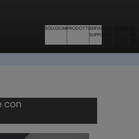
SOLUZIONI
PRODOTTI
SERVIZIO E
RISORSE
SU
SUPPORTO
DI
NOI
e con