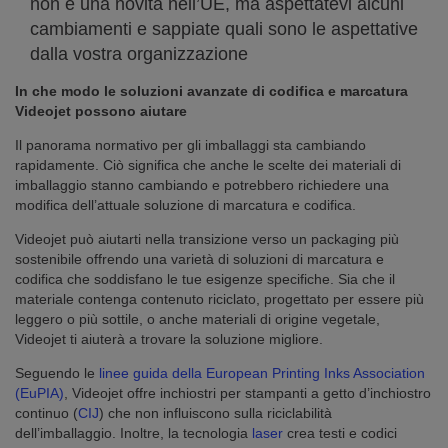
non è una novità nell’UE, ma aspettatevi alcuni
cambiamenti e sappiate quali sono le aspettative
dalla vostra organizzazione
In che modo le soluzioni avanzate di codifica e marcatura
Videojet possono aiutare
Il panorama normativo per gli imballaggi sta cambiando
rapidamente. Ciò significa che anche le scelte dei materiali di
imballaggio stanno cambiando e potrebbero richiedere una
modifica dell’attuale soluzione di marcatura e codifica.
Videojet può aiutarti nella transizione verso un packaging più
sostenibile offrendo una varietà di soluzioni di marcatura e
codifica che soddisfano le tue esigenze specifiche. Sia che il
materiale contenga contenuto riciclato, progettato per essere più
leggero o più sottile, o anche materiali di origine vegetale,
Videojet ti aiuterà a trovare la soluzione migliore.
Seguendo le
linee guida della European Printing Inks Association
(EuPIA)
, Videojet offre inchiostri per stampanti a getto d’inchiostro
continuo (
CIJ
) che non influiscono sulla riciclabilità
dell’imballaggio. Inoltre, la tecnologia
laser
crea testi e codici