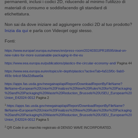
permanenti, inclusi i codici 2D, riducendo al minimo l’utilizzo di
materiali di consumo e soddisfacendo gli standard di
etichettatura.
Non sai da dove iniziare ad aggiungere codici 2D al tuo prodotto?
Inizia da qui
e parla con Videojet oggi stesso.
Fonti:
https://www.europarl.europa.eu/news/en/press-room/20240301IPR18595/deal-on-
new-rules-for-more-sustainable-packaging-in-the-eu
https://www.eea.europa.eu/publications/plastics-the-circular-economy-and/
Pagina 44
https://www.eea.europa.eu/en/topics/in-depth/plastics?activeTab=fa515f0c-9ab0-
493c-b4cd-58a32dfaae0a
https://apps.fas.usda.gov/newgainapi/api/Report/DownloadReportByFileName?
fileName=European%20Union%20Finalizes%20New%20Rules%20for%20Packaging
%20and%20Packaging%20Waste%20Reduction_Brussels%20USEU_European%20
Union_E42024-0012
Pagina 2
1
https://apps.fas.usda.gov/newgainapi/api/Report/DownloadReportByFileName?
fileName=European%20Union%20Finalizes%20New%20Rules%20for%20Packaging
%20and%20Packaging%20Waste%20Reduction_Brussels%20USEU_European%20
Union_E42024-0012
Pagina 5
2
QR Code è un marchio registrato di DENSO WAVE INCORPORATED.