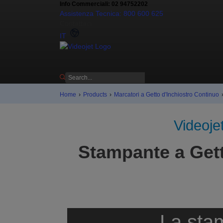
Info Commerciali: 02 94752202
Assistenza Tecnica: 800 600 625
Contattaci
IT
Home
›
Products
›
Marcatori a Getto d'Inchiostro Continuo
Videojet
Stampante a Gett
La stam