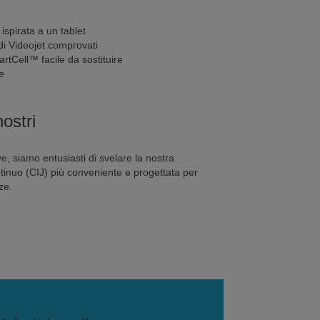
spirata a un tablet
idi Videojet comprovati
tCell™ facile da sostituire
e
nostri
, siamo entusiasti di svelare la nostra
tinuo (CIJ) più conveniente e progettata per
ze.