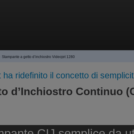
›
Stampante a getto d’inchiostro Videojet 1280
 ha ridefinito il concetto di semplici
o d’Inchiostro Continuo (C
pante CIJ semplice da ut