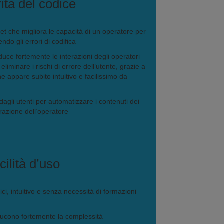
rità del codice
let che migliora le capacità di un operatore per
cendo gli errori di codifica
uce fortemente le interazioni degli operatori
liminare i rischi di errore dell’utente, grazie a
e appare subito intuitivo e facilissimo da
dagli utenti per automatizzare i contenuti dei
erazione dell’operatore
cilità d’uso
ci, intuitivo e senza necessità di formazioni
riducono fortemente la complessità