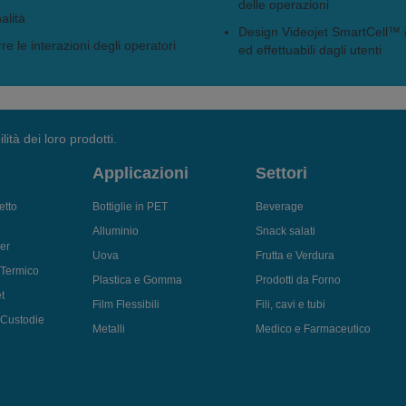
delle operazioni
alità
Design Videojet SmartCell™ 
e le interazioni degli operatori
ed effettuabili dagli utenti
lità dei loro prodotti.
Applicazioni
Settori
etto
Bottiglie in PET
Beverage
Alluminio
Snack salati
er
Uova
Frutta e Verdura
 Termico
Plastica e Gomma
Prodotti da Forno
t
Film Flessibili
Fili, cavi e tubi
i Custodie
Metalli
Medico e Farmaceutico