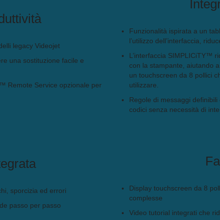
Integ
uttività
Funzionalità ispirata a un tab
l’utilizzo dell’interfaccia, ridu
lli legacy Videojet
L’interfaccia SIMPLICiTY™ rid
e una sostituzione facile e
con la stampante, aiutando a e
un touchscreen da 8 pollici ch
ct™ Remote Service opzionale per
utilizzare.
Regole di messaggi definibili 
codici senza necessità di int
Fa
tegrata
Display touchscreen da 8 polli
i, sporcizia ed errori
complesse
uide passo per passo
Video tutorial integrati che 