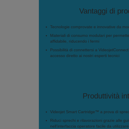
Vantaggi di prod
Tecnologie comprovate e innovative da mode
Materiali di consumo modulari per permetter
affidabile, riducendo i fermi
Possibilità di connettersi a VideojetConne
accesso diretto ai nostri esperti tecnici
Produttività in
Videojet Smart Cartridge™ a prova di sprech
Riduci sprechi e rilavorazioni grazie alle g
nell’interfaccia operatore facile da utilizzare