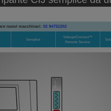
tare nuovi macchinari:
02 94752202
VideojetConnect™
Semplice
Sol
Remote Service