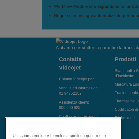
Workflow Module che espandono la funzion
Regole di messaggi automatizzate per ridurr
Aiutiamo i produttori a garantire la tracciabi
Contatta
Prodotti
Videojet
Stampanti a G
d’Inchiostro
Chiama Videojet per:
Marcatura Las
Vendite ed informazioni:
Trasferimento
02 94752202
Thermal Ink Je
Assistenza clienti:
800 600 625
Codificatori d
Chatta con un Esperto di
Etichettatrici
Marcatura
inviaci una richiesta
Utilizziamo cookie e tecnologie simili su questo sito