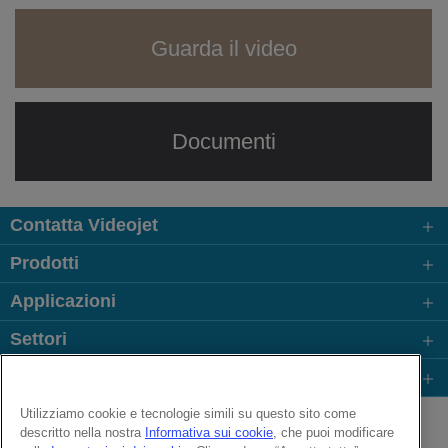
Guarda il video
Documenti
Contatta Videojet
Prodotti
Applicazioni
Settori
Link più visitati
Follow us on:
Utilizziamo cookie e tecnologie simili su questo sito come
descritto nella nostra
Informativa sui cookie
, che puoi modificare