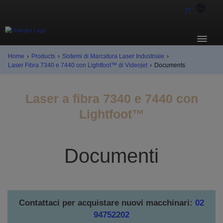
IT
Home
›
Products
›
Sistemi di Marcatura Laser Industriale
›
Laser Fibra 7340 e 7440 con Lightfoot™ di Videojet
›
Documents
Laser a fibra 7340 e 7440 con
Lightfoot™
Documenti
Contattaci per acquistare nuovi macchinari:
02
94752202