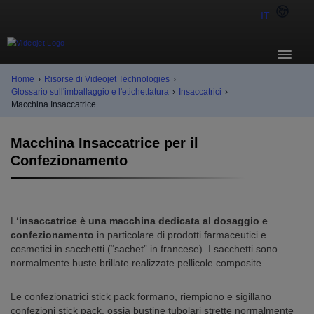
IT
Home
›
Risorse di Videojet Technologies
›
Glossario sull'imballaggio e l'etichettatura
›
Insaccatrici
›
Macchina Insaccatrice
Macchina Insaccatrice per il
Confezionamento
L
‘insaccatrice è una macchina dedicata al dosaggio e
confezionamento
in particolare di prodotti farmaceutici e
cosmetici in sacchetti (“sachet” in francese). I sacchetti sono
normalmente buste brillate realizzate pellicole composite.
Le confezionatrici stick pack formano, riempiono e sigillano
confezioni stick pack, ossia bustine tubolari strette normalmente