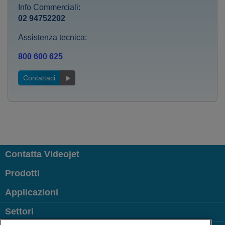
Info Commerciali:
02 94752202
Assistenza tecnica:
800 600 625
Contattaci
Contatta Videojet
Prodotti
Applicazioni
Settori