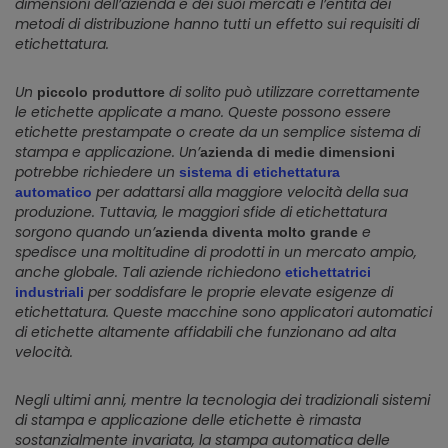
dimensioni dell’azienda e dei suoi mercati e l’entità dei
metodi di distribuzione hanno tutti un effetto sui requisiti di
etichettatura.
Un
di solito può utilizzare correttamente
piccolo produttore
le etichette applicate a mano. Queste possono essere
etichette prestampate o create da un semplice sistema di
stampa e applicazione. Un’
azienda di medie dimensioni
potrebbe richiedere un
sistema di etichettatura
per adattarsi alla maggiore velocità della sua
automatico
produzione. Tuttavia, le maggiori sfide di etichettatura
sorgono quando un’
e
azienda diventa molto grande
spedisce una moltitudine di prodotti in un mercato ampio,
anche globale. Tali aziende richiedono
etichettatrici
per soddisfare le proprie elevate esigenze di
industriali
etichettatura. Queste macchine sono applicatori automatici
di etichette altamente affidabili che funzionano ad alta
velocità.
Negli ultimi anni, mentre la tecnologia dei tradizionali sistemi
di stampa e applicazione delle etichette è rimasta
sostanzialmente invariata, la stampa automatica delle