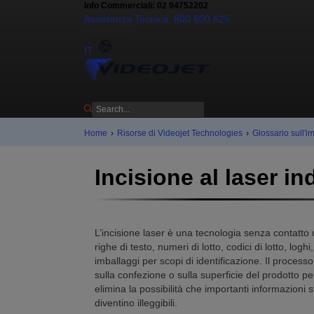
Info Commerciali: 02 94752202
Assistenza Tecnica: 800 600 625
Contattaci
IT
Home
›
Risorse di Videojet Technologies
›
Glossario sull'im
Incisione al laser in
L’incisione laser è una tecnologia senza contatto u
righe di testo, numeri di lotto, codici di lotto, loghi
imballaggi per scopi di identificazione. Il process
sulla confezione o sulla superficie del prodotto p
elimina la possibilità che importanti informazion
diventino illeggibili.