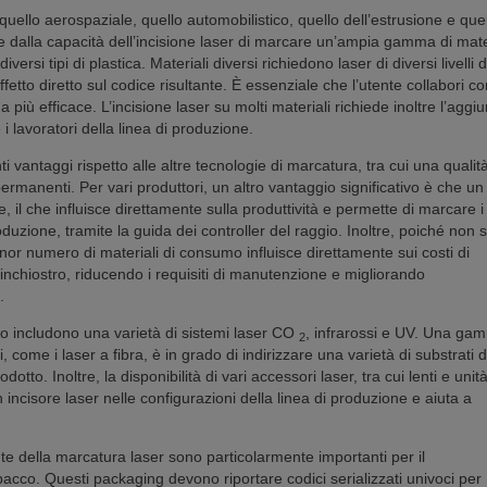
ui quello aerospaziale, quello automobilistico, quello dell’estrusione e que
le dalla capacità dell’incisione laser di marcare un’ampia gamma di mater
diversi tipi di plastica. Materiali diversi richiedono laser di diversi livelli d
etto diretto sul codice risultante. È essenziale che l’utente collabori con
 più efficace. L’incisione laser su molti materiali richiede inoltre l’aggiu
 lavoratori della linea di produzione.
ti vantaggi rispetto alle altre tecnologie di marcatura, tra cui una qualità
anenti. Per vari produttori, un altro vantaggio significativo è che un
, il che influisce direttamente sulla produttività e permette di marcare i
uzione, tramite la guida dei controller del raggio. Inoltre, poiché non 
minor numero di materiali di consumo influisce direttamente sui costi di
’inchiostro, riducendo i requisiti di manutenzione e migliorando
.
so includono una varietà di sistemi laser CO
, infrarossi e UV. Una ga
2
come i laser a fibra, è in grado di indirizzare una varietà di substrati 
tto. Inoltre, la disponibilità di vari accessori laser, tra cui lenti e unità
n incisore laser nelle configurazioni della linea di produzione e aiuta a
ente della marcatura laser sono particolarmente importanti per il
acco. Questi packaging devono riportare codici serializzati univoci per