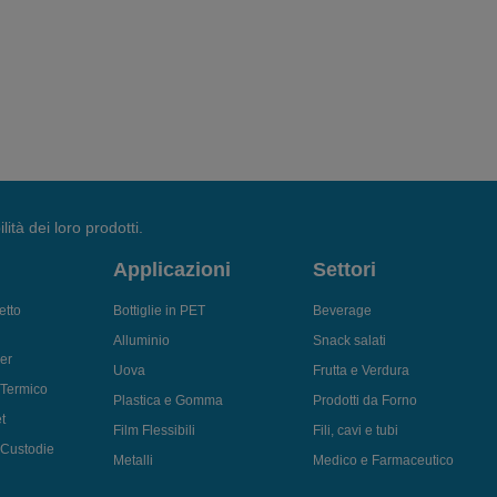
lità dei loro prodotti.
Applicazioni
Settori
etto
Bottiglie in PET
Beverage
Alluminio
Snack salati
er
Uova
Frutta e Verdura
 Termico
Plastica e Gomma
Prodotti da Forno
t
Film Flessibili
Fili, cavi e tubi
i Custodie
Metalli
Medico e Farmaceutico