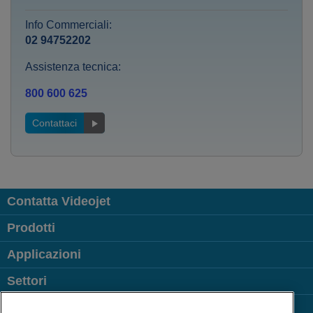
Info Commerciali:
02 94752202
Assistenza tecnica:
800 600 625
Contattaci
Contatta Videojet
Prodotti
Applicazioni
Settori
Link più visitati