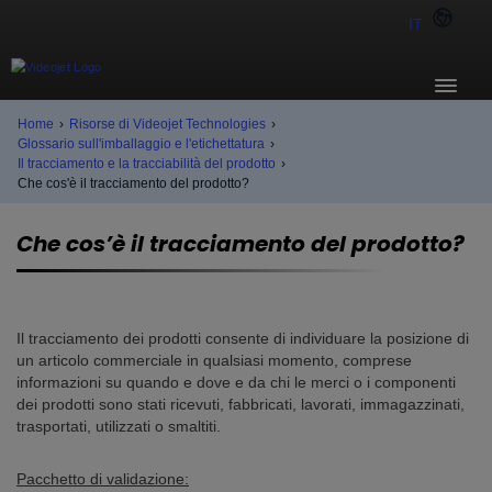
IT
Home
›
Risorse di Videojet Technologies
›
Glossario sull'imballaggio e l'etichettatura
›
Il tracciamento e la tracciabilità del prodotto
›
Che cos'è il tracciamento del prodotto?
Che cos’è il tracciamento del prodotto?
Il tracciamento dei prodotti consente di individuare la posizione di
un articolo commerciale in qualsiasi momento, comprese
informazioni su quando e dove e da chi le merci o i componenti
dei prodotti sono stati ricevuti, fabbricati, lavorati, immagazzinati,
trasportati, utilizzati o smaltiti.
Pacchetto di validazione: