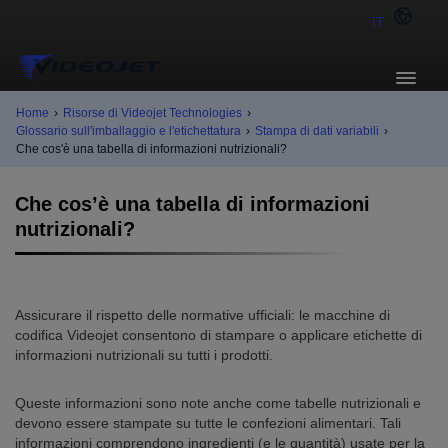
IT
Home
›
Risorse di Videojet Technologies
›
Glossario sull'imballaggio e l'etichettatura
›
Stampa di dati variabili
›
Che cos'è una tabella di informazioni nutrizionali?
Che cos’è una tabella di informazioni
nutrizionali?
Assicurare il rispetto delle normative ufficiali: le macchine di
codifica Videojet consentono di stampare o applicare etichette di
informazioni nutrizionali su tutti i prodotti.
Queste informazioni sono note anche come tabelle nutrizionali e
devono essere stampate su tutte le confezioni alimentari. Tali
informazioni comprendono ingredienti (e le quantità) usate per la